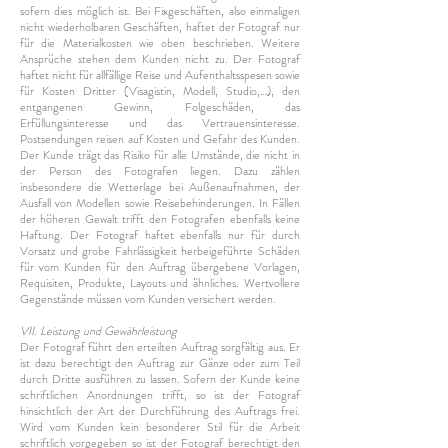
sofern dies möglich ist. Bei Fixgeschäften, also einmaligen
nicht wiederholbaren Geschäften, haftet der Fotograf nur
für die Materialkosten wie oben beschrieben. Weitere
Ansprüche stehen dem Kunden nicht zu. Der Fotograf
haftet nicht für allfällige Reise und Aufenthaltsspesen sowie
für Kosten Dritter (Visagistin, Modell, Studio,…), den
entgangenen Gewinn, Folgeschäden, das
Erfüllungsinteresse und das Vertrauensinteresse.
Postsendungen reisen auf Kosten und Gefahr des Kunden.
Der Kunde trägt das Risiko für alle Umstände, die nicht in
der Person des Fotografen liegen. Dazu zählen
insbesondere die Wetterlage bei Außenaufnahmen, der
Ausfall von Modellen sowie Reisebehinderungen. In Fällen
der höheren Gewalt trifft den Fotografen ebenfalls keine
Haftung. Der Fotograf haftet ebenfalls nur für durch
Vorsatz und grobe Fahrlässigkeit herbeigeführte Schäden
für vom Kunden für den Auftrag übergebene Vorlagen,
Requisiten, Produkte, Layouts und ähnliches. Wertvollere
Gegenstände müssen vom Kunden versichert werden.
VII. Leistung und Gewährleistung
Der Fotograf führt den erteilten Auftrag sorgfältig aus. Er
ist dazu berechtigt den Auftrag zur Gänze oder zum Teil
durch Dritte ausführen zu lassen. Sofern der Kunde keine
schriftlichen Anordnungen trifft, so ist der Fotograf
hinsichtlich der Art der Durchführung des Auftrags frei.
Wird vom Kunden kein besonderer Stil für die Arbeit
schriftlich vorgegeben so ist der Fotograf berechtigt den