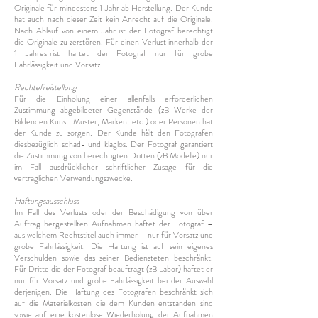
Originale für mindestens 1 Jahr ab Herstellung. Der Kunde
hat auch nach dieser Zeit kein Anrecht auf die Originale.
Nach Ablauf von einem Jahr ist der Fotograf berechtigt
die Originale zu zerstören. Für einen Verlust innerhalb der
1 Jahresfrist haftet der Fotograf nur für grobe
Fahrlässigkeit und Vorsatz.
Rechtefreistellung
Für die Einholung einer allenfalls erforderlichen
Zustimmung abgebildeter Gegenstände (zB Werke der
Bildenden Kunst, Muster, Marken, etc.) oder Personen hat
der Kunde zu sorgen. Der Kunde hält den Fotografen
diesbezüglich schad- und klaglos. Der Fotograf garantiert
die Zustimmung von berechtigten Dritten (zB Modelle) nur
im Fall ausdrücklicher schriftlicher Zusage für die
vertraglichen Verwendungszwecke.
Haftungsausschluss
Im Fall des Verlusts oder der Beschädigung von über
Auftrag hergestellten Aufnahmen haftet der Fotograf –
aus welchem Rechtstitel auch immer – nur für Vorsatz und
grobe Fahrlässigkeit. Die Haftung ist auf sein eigenes
Verschulden sowie das seiner Bediensteten beschränkt.
Für Dritte die der Fotograf beauftragt (zB Labor) haftet er
nur für Vorsatz und grobe Fahrlässigkeit bei der Auswahl
derjenigen. Die Haftung des Fotografen beschränkt sich
auf die Materialkosten die dem Kunden entstanden sind
sowie auf eine kostenlose Wiederholung der Aufnahmen