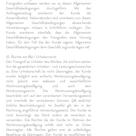
Fotografen umfassen werden nur zu diesen Allgemeinen
Geschäftsbedingungen durchgeführt. Mit der
Auftragserteilung anerkennt der Kunde die
Anwendbarkeit. Nebenabreden sind unwirksam, von diesen
Allgemeinen Geschäftsbedingungen abweichende
Vereinbarungen müssen in Schriftform vorliegen. Der
Kunde anerkennt ebenfalls, dass die Allgemeinen
Geschäftsbedingungen des Fotografen stets Vorrang
haben, für den Fall das der Kunde eigene Allgemeine
Geschäftsbedingungen dem Geschäft zugrunde legen will.
III. Rechte am Bild / Urheberrecht
Der Fotograf ist Urheber des Werkes. Als solchem stehen
ihm die gesetzlichen Urheber- und Leistungsschutzrechte
zu. Eine Urheberschaft ist nicht übertragbar, der Kunde
erwirbt lediglich eine einfache Werknutzungsbewilligung,
nicht jedoch eine exklusive und ausschließliche
Werknutzungsbewilligung und auch kein
Werknutzungsrecht. Die Werknutzungsbewilligung
beschränkt sich auf den vereinbarten Verwendungszweck
und innerhalb der vereinbarten Grenzen (zB zeitliche/
örtliche Beschränkungen). Im Zweifel gilt der in der
Rechnung angeführte Verwendungszweck. Der Kunde ist
nicht berechtigt das Werk anders als vereinbart zu
verwenden. Die Rechte die der Kunde im Rahmen der
Werknutzungsbewilligung erhält sind nicht an Dritte
übertragbar. Alle Rechte gelten erst ab vollständiger
Bezahlung als übertragen. Der Kunde ist verpflichtet bei