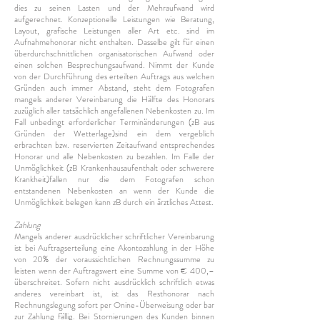
dies zu seinen Lasten und der Mehraufwand wird
aufgerechnet. Konzeptionelle Leistungen wie Beratung,
Layout, grafische Leistungen aller Art etc. sind im
Aufnahmehonorar nicht enthalten. Dasselbe gilt für einen
überdurchschnittlichen organisatorischen Aufwand oder
einen solchen Besprechungsaufwand. Nimmt der Kunde
von der Durchführung des erteilten Auftrags aus welchen
Gründen auch immer Abstand, steht dem Fotografen
mangels anderer Vereinbarung die Hälfte des Honorars
zuzüglich aller tatsächlich angefallenen Nebenkosten zu. Im
Fall unbedingt erforderlicher Terminänderungen (zB aus
Gründen der Wetterlage)sind ein dem vergeblich
erbrachten bzw. reservierten Zeitaufwand entsprechendes
Honorar und alle Nebenkosten zu bezahlen. Im Falle der
Unmöglichkeit (zB Krankenhausaufenthalt oder schwerere
Krankheit)fallen nur die dem Fotografen schon
entstandenen Nebenkosten an wenn der Kunde die
Unmöglichkeit belegen kann zB durch ein ärztliches Attest.
Zahlung
Mangels anderer ausdrücklicher schriftlicher Vereinbarung
ist bei Auftragserteilung eine Akontozahlung in der Höhe
von 20% der voraussichtlichen Rechnungssumme zu
leisten wenn der Auftragswert eine Summe von € 400,–
überschreitet. Sofern nicht ausdrücklich schriftlich etwas
anderes vereinbart ist, ist das Resthonorar nach
Rechnungslegung sofort per Onine-Überweisung oder bar
zur Zahlung fällig. Bei Stornierungen des Kunden binnen