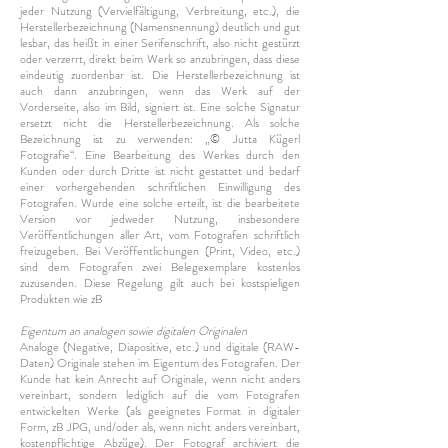
jeder Nutzung (Vervielfältigung, Verbreitung, etc.), die
Herstellerbezeichnung (Namensnennung) deutlich und gut
lesbar, das heißt in einer Serifenschrift, also nicht gestürzt
oder verzerrt, direkt beim Werk so anzubringen, dass diese
eindeutig zuordenbar ist. Die Herstellerbezeichnung ist
auch dann anzubringen, wenn das Werk auf der
Vorderseite, also im Bild, signiert ist. Eine solche Signatur
ersetzt nicht die Herstellerbezeichnung. Als solche
Bezeichnung ist zu verwenden: „© Jutta Kügerl
Fotografie“. Eine Bearbeitung des Werkes durch den
Kunden oder durch Dritte ist nicht gestattet und bedarf
einer vorhergehenden schriftlichen Einwilligung des
Fotografen. Wurde eine solche erteilt, ist die bearbeitete
Version vor jedweder Nutzung, insbesondere
Veröffentlichungen aller Art, vom Fotografen schriftlich
freizugeben. Bei Veröffentlichungen (Print, Video, etc.)
sind dem Fotografen zwei Belegexemplare kostenlos
zuzusenden. Diese Regelung gilt auch bei kostspieligen
Produkten wie zB
Eigentum an analogen sowie digitalen Originalen
Analoge (Negative, Diapositive, etc.) und digitale (RAW-
Daten) Originale stehen im Eigentum des Fotografen. Der
Kunde hat kein Anrecht auf Originale, wenn nicht anders
vereinbart, sondern lediglich auf die vom Fotografen
entwickelten Werke (als geeignetes Format in digitaler
Form, zB JPG, und/oder als, wenn nicht anders vereinbart,
kostenpflichtige Abzüge). Der Fotograf archiviert die