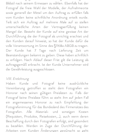
Bildstil nach seinem Ermessen zu wählen. Ebenfalls hat der
Fotograf die freie Wahl der Modelle, der Aufnahmeorte
sowie generell der Mittel um den Auftrag zu erfüllen falls
vom Kunden keine schriftliche Anordnung erteilt wurde.
Teilt sich ein Auftrag auf mehrere Male auf so stellen
unterschiedliche Arten der Vertragserfüllung keinen
Mangel dar. Besteht der Kunde auf eine gewisse Art der
Durchführung die der Fotograf als unrichtig erachtet und
den Kunden darauf hinweist, so hat der Kunde dafür die
volle Verantwortung im Sinne des §1168a ABGB zu tragen.
Der Kunde hat 7 Tage nach Lieferung Zeit um
Beanstandungen bekannt zu geben. Diese haben schriftlich
zu erfolgen. Nach Ablauf dieser Frist gilt die Leistung als
auftragsgemäß erbracht. Ist der Kunde Unternehmer wird
die Gewährleistung ausgeschlossen.
VIII. Entlohnung
Haben Kunde und Fotograf keine ausdrückliche
Vereinbarung getroffen so steht dem Fotografen ein
Honorar nach seinen gültigen Preislisten zu. Falls der
Fotograf keine Preisliste führt so steht ihm auf jeden Fall
ein angemessenes Honorar zu nach Empfehlung der
Fotografeninnung für das Bundesland des Firmensitzes des
Fotografen. Alle Material- und sonstigen Kosten
(Requisiten, Produkte, Reisekosten,…), auch wenn deren
Beschaffung durch den Fotografen erfolgt, sind gesondert
zu bezahlen. Werden im Zuge der Durchführung der
Arbeiten vom Kunden Änderungen gewünscht so geht