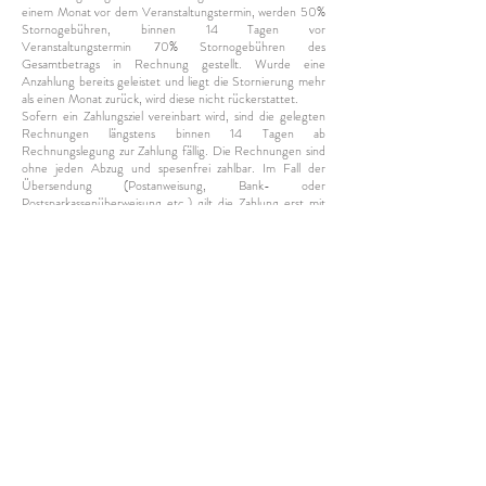
einem Monat vor dem Veranstaltungstermin, werden 50%
Stornogebühren, binnen 14 Tagen vor
Veranstaltungstermin 70% Stornogebühren des
Gesamtbetrags in Rechnung gestellt. Wurde eine
Anzahlung bereits geleistet und liegt die Stornierung mehr
als einen Monat zurück, wird diese nicht rückerstattet.
Sofern ein Zahlungsziel vereinbart wird, sind die gelegten
Rechnungen längstens binnen 14 Tagen ab
Rechnungslegung zur Zahlung fällig. Die Rechnungen sind
ohne jeden Abzug und spesenfrei zahlbar. Im Fall der
Übersendung (Postanweisung, Bank- oder
Postsparkassenüberweisung etc.) gilt die Zahlung erst mit
Verständigung des Fotografen vom Zahlungseingang als
erfolgt. Das Risiko des Postwegs gerichtlicher Eingaben
(Klagen, Exekutionsanträge) gehen zu Lasten des Kunden.
Verweigert der Kunde (Auftraggeber) die Annahme
wegen mangelhafter Erfüllung oder macht er
Gewährleistungsansprüche geltend, ist das Honorar
gleichwohl zur Zahlung fällig. Bei Aufträgen, die mehrere
Einheiten umfassen, ist der Fotograf berechtigt, nach
Lieferung jeder Einzelleistung Rechnung zu legen im Sinne
des § 1170 ABGB. Im Fall des Verzugs gelten –
unbeschadet übersteigender Schadenersatzsansprüche –
Zinsen und Zinseszinsen in der Höhe von 4% als vereinbart.
Ist der Kunde Unternehmer so fallen nach §352 UGB
Verzugszinsen in Höhe von 8% über dem Basiszinsatz an.
Mahnspesen und die Kosten – auch außergerichtlicher –
anwaltlicher Intervention gehen zu Lasten des